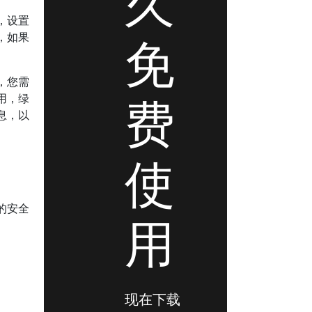
久
，设置
免
，如果
，您需
费
用，绿
息，以
使
的安全
用
现在下载