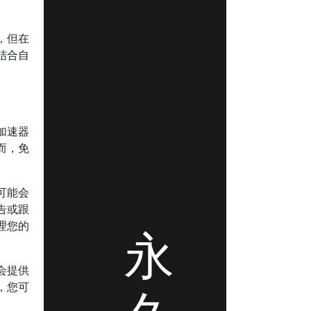
，但在
结合自
加速器
而，免
可能会
告或跟
理您的
永
会提供
，您可