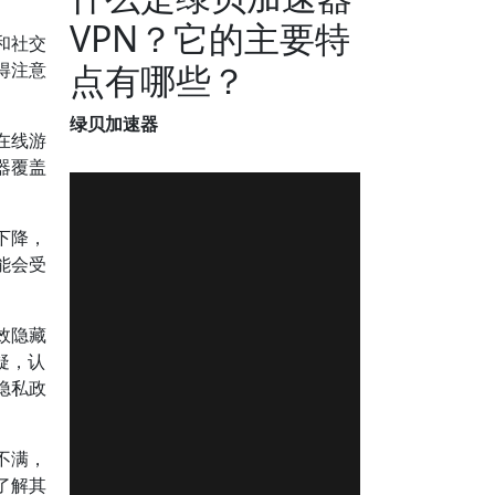
VPN？它的主要特
和社交
点有哪些？
得注意
绿贝加速器
在线游
器覆盖
下降，
能会受
效隐藏
疑，认
隐私政
不满，
了解其