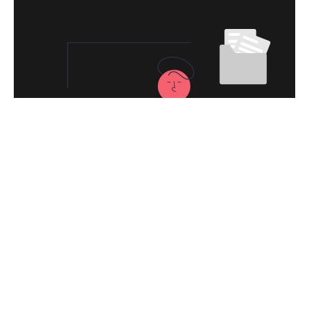
永久免费使用
现在下载绿贝加速器VPN，每日签到即可获
得免费时长，快去体验科学上网吧！