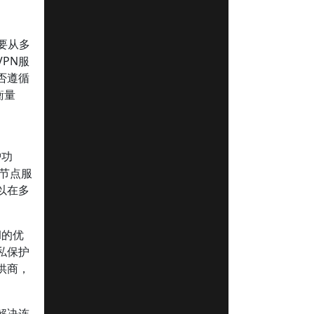
要从多
PN服
否遵循
衡量
护功
多节点服
以在多
N的优
私保护
供商，
解决连