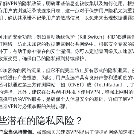
解VPN的隐私政策，明确哪些信息会被收集以及如何使用。根据
保存用户的浏览记录或连接日志，这一点对于保护用户隐私尤为重
声明，确认其承诺不记录用户的敏感信息，以免未来出现数据泄露
的安全功能，例如自动断线保护（Kill Switch）和DNS泄露
断开网络，防止未加密的数据泄露到公共网络中。根据安全专家的
补丁，有助于修补潜在的安全漏洞。你可以定期查阅绿贝加速器V
政策变更，确保自己的隐私得到持续保护。
址和加密你的网络流量，但它不能完全防止所有形式的隐私泄露。
务或进行广告投放。为此，用户应选择具有良好声誉和透明度的V
可以通过第三方评测网站，如《CNET》或《TechRadar》，
选择。此外，建议在公共Wi-Fi环境下使用VPN，增强上网时
择可信的VPN服务，是确保个人信息安全的基础。详细了解VP
速器VPN时必须掌握的关键步骤。
哪些潜在的隐私风险？
户应当保持警惕。
虽然绿贝加速器VPN提供了便捷的网络加速和