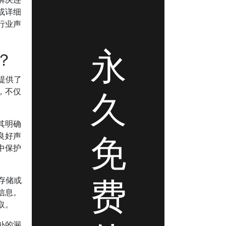
或详细
行业声
永
？
提供了
久
，不仅
其明确
免
良好声
中保护
费
存储或
信息。
取。
补的漏